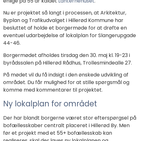
enlige på 55 år kaldet
Lanternehuset
.
Nu er projektet så langt i processen, at Arkitektur,
Byplan og Trafikudvalget i Hillerød Kommune har
besluttet af holde et borgermøde for at drøfte en
eventuel udarbejdelse af lokalplan for Slangerupgade
44-46.
Borgermødet afholdes tirsdag den 30. maj kl. 19-23 i
byrådssalen på Hillerød Rådhus, Trollesmindealle 27.
På mødet vil du få indsigt i den ønskede udvikling af
området. Du får mulighed for at stille spørgsmål og
komme med kommentarer til projektet.
Ny lokalplan for området
Der har blandt borgerne været stor efterspørgsel på
bofællesskaber centralt
placeret i Hillerød By. Men
før et projekt
med et 55+ bofællesskab
kan
realiseres,
skal der laves ny lokalplanen
og