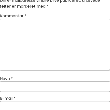
Din e-mailadresse vil ikke blive publiceret.
Krævede
felter er markeret med
*
Kommentar
*
Navn
*
E-mail
*