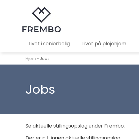
Livet i seniorbolig
Livet på plejehjem
Hjem
»
Jobs
Jobs
Se aktuelle stillingsopslag under Frembo:
Der er p.t. ingen aktuelle stillingsopslag.