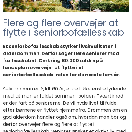
Flere og flere overvejer at
flytte i seniorbofællesskab
Et seniorbofællesskab styrker livskvaliteten i
alderdommen. Derfor søger flere seniorer mod
fællesskabet. Omkring 80.000 ældre på
landsplan overvejer at flytte i et
seniorbofællesskab inden for de næste fem år.
Selv om man er fyldt 60 år, er det ikke ensbetydende
med, at man er faldet sammen i sofaen. Tværtimod
er der fart på seniorerne. De vil nyde livet til fulde,
efter børnene er flyttet hjemmefra.
Drømmen om en
god alderdom handler også om, hvordan man bor og
derfor overvejer flere og flere at flytte i
seniorbofællesskab.
Seniorer ønsker et aktivt liv med